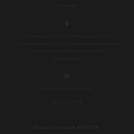
693 413 492

ul. Nowomiejska 22, 96-100 Skierniewice, woj. łódzkie
ul. Dzieci Warszawy 27B/11, 02-495 Warszawa, woj. mazowieckie
ul. Wycieczkowa 59, 91-518 Łódź, woj. łódzkie
NIP: 8361708612

pawel.szymczak@phumonter.pl
Dodaj opinię
Paweł Szymczak MONTER