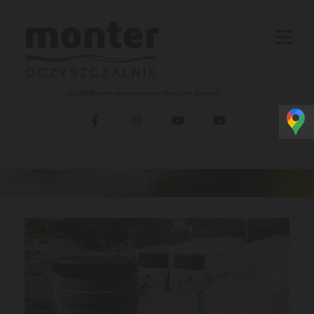
Od
2008 roku
montujemy w Waszych domach