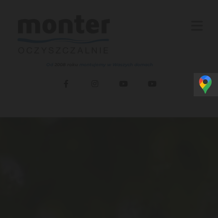
Od
2008 roku
montujemy w Waszych domach