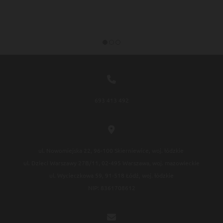

693 413 492

ul. Nowomiejska 22, 96-100 Skierniewice, woj. łódzkie
ul. Dzieci Warszawy 27B/11, 02-495 Warszawa, woj. mazowieckie
ul. Wycieczkowa 59, 91-518 Łódź, woj. łódzkie
NIP: 8361708612
