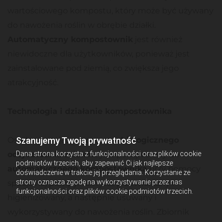
wartościowego kompostu, który może być używany
do nawożenia roślin w obrębie działki.
Automatyczny kompostownik
jest również
niewidoczne dla użytkowników, ponieważ jest
zainstalowane pod ziemią, co zwiększa jego
atrakcyjność.
Technologia i działanie kompostownika
Szanujemy Twoją prywatność
Osad powstający w procesie
biologicznego
Dana strona korzysta z funkcjonalności oraz plików cookie
oczyszczania ścieków
jest pompowany do
podmiotów trzecich, aby zapewnić Ci jak najlepsze
automatycznego kompostownika
przy pomocy
doświadczenie w trakcie jej przeglądania. Korzystanie ze
strony oznacza zgodę na wykorzystywanie przez nas
specjalnej pompy. Tam jest przetwarzany i
funkcjonalności oraz plików cookie podmiotów trzecich.
higienizowany, a następnie usuwany i
wykorzystywany do nawożenia roślin. Zbiornik