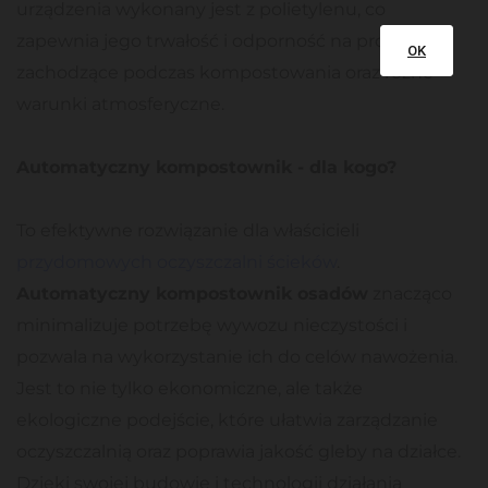
urządzenia wykonany jest z polietylenu, co
zapewnia jego trwałość i odporność na procesy
OK
zachodzące podczas kompostowania oraz różne
warunki atmosferyczne.
Automatyczny kompostownik - dla kogo?
To efektywne rozwiązanie dla właścicieli
przydomowych oczyszczalni ścieków
.
Automatyczny kompostownik osadów
znacząco
minimalizuje potrzebę wywozu nieczystości i
pozwala na wykorzystanie ich do celów nawożenia.
Jest to nie tylko ekonomiczne, ale także
ekologiczne podejście, które ułatwia zarządzanie
oczyszczalnią oraz poprawia jakość gleby na działce.
Dzięki swojej budowie i technologii działania