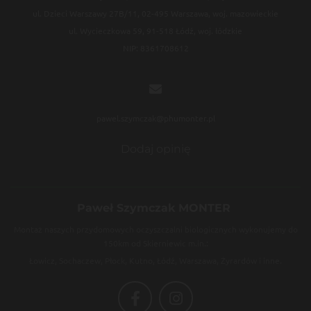
ul. Dzieci Warszawy 27B/11, 02-495 Warszawa, woj. mazowieckie
ul. Wycieczkowa 59, 91-518 Łódź, woj. łódzkie
NIP: 8361708612

pawel.szymczak@phumonter.pl
Dodaj opinię
Paweł Szymczak MONTER
Montaż naszych przydomowych oczyszczalni biologicznych wykonujemy do
150km od Skierniewic m.in.:
Łowicz, Sochaczew, Płock, Kutno, Łódź, Warszawa, Żyrardów i inne.