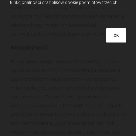
funkcjonalności oraz plików cookie podmiotów trzecich.
środowiska przyczyniają się do ochrony
ekosystemu i bioróżnorodności, bez obciążania
lokalnych czy miejskich konstrukcji
usuwających zanieczyszczenia ze ścieków.
OK
Niezależność
Biorąc pod uwagę powyższe aspekty, można
zgodnie stwierdzić, iż modernizacja zapewnia
użytkownikom niezależność — zwłaszcza w
miejscach, gdzie niemożliwe jest podłączenie
do kanalizacji. W większości przypadków
instalacja odbywa się bez nadmiaru zbędnych
procedur w ramach pozwolenia na budowę i na
tzw. "zamówienie", czyli montaż od ręki. Jak
widać, w prosty sposób każdy z nas może być