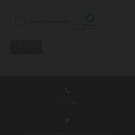

693 413 492

ul. Nowomiejska 22, 96-100 Skierniewice, woj. łódzkie