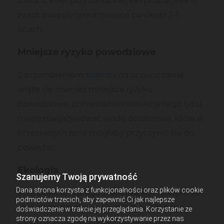
2 lata. Z kolei przy rozsądnej eksploatacji sam
zwrot inwestycji ma miejsce po około 3-5
latach.
Mniejsze ryzyko powodziowe
Z przerobieniem
szamba
na oczyszczalnię
wiąże się również mniejsze ryzyko
powodziowe, ponieważ konstrukcje tego typu
mogą magazynować wodę deszczową, która w
przeciwnym razie mogłaby przyczynić się do
powodzi.
Ekologia
Szanujemy Twoją prywatność
Dana strona korzysta z funkcjonalności oraz plików cookie
Przerobienie starego zbiornika jest jednym ze
podmiotów trzecich, aby zapewnić Ci jak najlepsze
sposobów promowania zrównoważonego
doświadczenie w trakcie jej przeglądania. Korzystanie ze
strony oznacza zgodę na wykorzystywanie przez nas
rozwoju. Poprawa jakości wody i ochrona