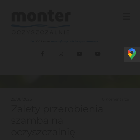
Od
2008 roku
montujemy w Waszych domach
29/08/2023
0
Komentarze
Zalety przerobienia
szamba na
oczyszczalnię